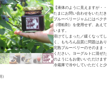
【液体のように見えますが・・
たまにお問い合わせをいただき
ブルーベリージャムにはペクチ
（増粘剤）を使用せず、あえて
います。
溶けてしまった／緩くなってし
く、もちろん品質に問題はあり
完熟ブルーベリーのそのまま・
ください。ヨーグルトに混ぜた
のようにもお使いいただけます
冷蔵庫で冷やしていただくと少
別）